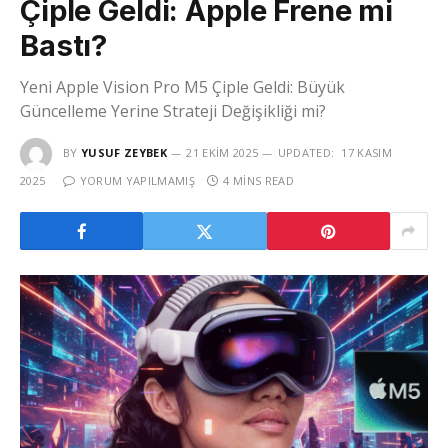
Çiple Geldi: Apple Frene mi
Bastı?
Yeni Apple Vision Pro M5 Çiple Geldi: Büyük
Güncelleme Yerine Strateji Değişikliği mi?
BY
YUSUF ZEYBEK
21 EKIM 2025
UPDATED:
17 KASIM
2025
YORUM YAPILMAMIŞ
4 MINS READ