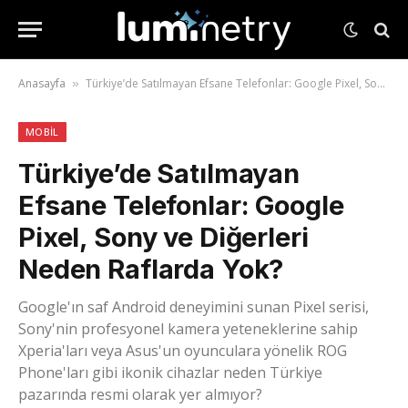
Anasayfa
Türkiye’de Satılmayan Efsane Telefonlar: Google Pixel, Sony ve Diğerleri Neden Raflarda Yok?
»
MOBIL
Türkiye’de Satılmayan
Efsane Telefonlar: Google
Pixel, Sony ve Diğerleri
Neden Raflarda Yok?
Google'ın saf Android deneyimini sunan Pixel serisi,
Sony'nin profesyonel kamera yeteneklerine sahip
Xperia'ları veya Asus'un oyunculara yönelik ROG
Phone'ları gibi ikonik cihazlar neden Türkiye
pazarında resmi olarak yer almıyor?