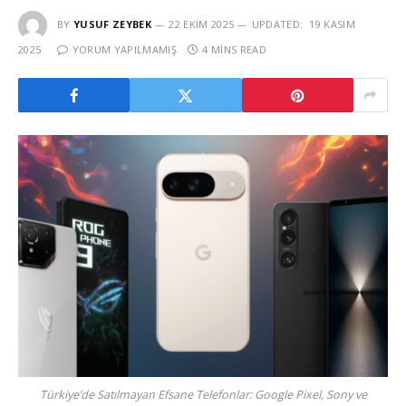
BY
YUSUF ZEYBEK
22 EKIM 2025
UPDATED:
19 KASIM
2025
YORUM YAPILMAMIŞ
4 MINS READ
Türkiye’de Satılmayan Efsane Telefonlar: Google Pixel, Sony ve