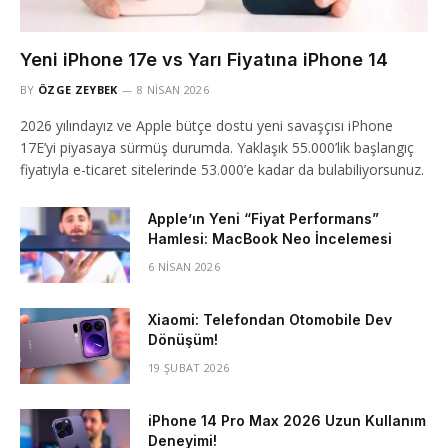
Yeni iPhone 17e vs Yarı Fiyatına iPhone 14
BY
ÖZGE ZEYBEK
8 NISAN 2026
2026 yılındayız ve Apple bütçe dostu yeni savaşçısı iPhone
17E’yi piyasaya sürmüş durumda. Yaklaşık 55.000’lik başlangıç
fiyatıyla e-ticaret sitelerinde 53.000’e kadar da bulabiliyorsunuz.
Apple’ın Yeni “Fiyat Performans”
Hamlesi: MacBook Neo İncelemesi
6 NISAN 2026
Xiaomi: Telefondan Otomobile Dev
Dönüşüm!
19 ŞUBAT 2026
iPhone 14 Pro Max 2026 Uzun Kullanım
Deneyimi!