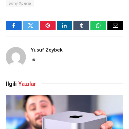
Sony Xperia
Facebook
Twitter
Pinterest
LinkedIn
Tumblr
WhatsApp
Email
Yusuf Zeybek
Web
Sitesi
İlgili
Yazılar