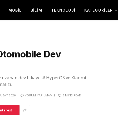
MOBIL
BILIM
TEKNOLOJI
KATEGORILER
Otomobile Dev
e uzanan dev hikayesi! HyperOS ve Xiaomi
alizi.
ŞUBAT 2026
YORUM YAPILMAMIŞ
3 MINS READ
interest