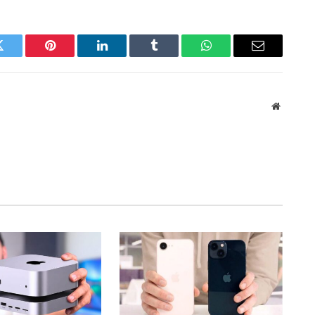
Twitter
Pinterest
LinkedIn
Tumblr
WhatsApp
Email
Web
Sitesi