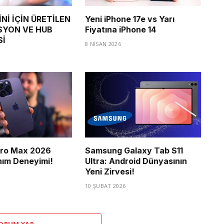
Nİ İÇİN ÜRETİLEN
Yeni iPhone 17e vs Yarı
SYON VE HUB
Fiyatına iPhone 14
Sİ
8 NISAN 2026
Pro Max 2026
Samsung Galaxy Tab S11
nım Deneyimi!
Ultra: Android Dünyasının
Yeni Zirvesi!
10 ŞUBAT 2026
ORUM YAP