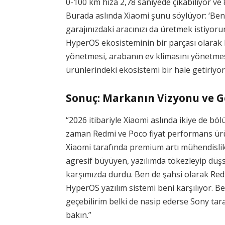
0-100 km hıza 2,78 saniyede çıkabiliyor ve
Burada aslında Xiaomi şunu söylüyor: ‘Ben
garajınızdaki aracınızı da üretmek istiyoru
HyperOS ekosisteminin bir parçası olarak
yönetmesi, arabanın ev klimasını yönetmesi
ürünlerindeki ekosistemi bir hale getiriyor
Sonuç: Markanın Vizyonu ve G
“2026 itibariyle Xiaomi aslında ikiye de bö
zaman Redmi ve Poco fiyat performans ürü
Xiaomi tarafında premium artı mühendislik 
agresif büyüyen, yazılımda tökezleyip düş
karşımızda durdu. Ben de şahsi olarak Re
HyperOS yazılım sistemi beni karşılıyor. Bel
geçebilirim belki de nasip ederse Sony taraf
bakın.”