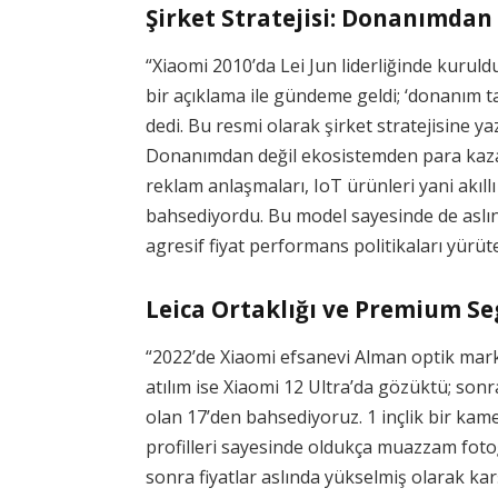
Şirket Stratejisi: Donanımda
“Xiaomi 2010’da Lei Jun liderliğinde kuruld
bir açıklama ile gündeme geldi; ‘donanım t
dedi. Bu resmi olarak şirket stratejisine y
Donanımdan değil ekosistemden para kazanm
reklam anlaşmaları, IoT ürünleri yani akı
bahsediyordu. Bu model sayesinde de aslınd
agresif fiyat performans politikaları yürüt
Leica Ortaklığı ve Premium S
“2022’de Xiaomi efsanevi Alman optik marka
atılım ise Xiaomi 12 Ultra’da gözüktü; sonr
olan 17’den bahsediyoruz. 1 inçlik bir kam
profilleri sayesinde oldukça muazzam foto
sonra fiyatlar aslında yükselmiş olarak kar