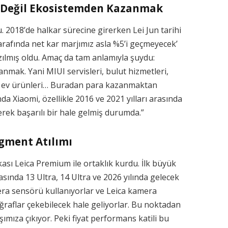
n Değil Ekosistemden Kazanmak
u. 2018’de halkar sürecine girerken Lei Jun tarihi
arafında net kar marjımız asla %5’i geçmeyecek’
azılmış oldu. Amaç da tam anlamıyla şuydu:
ak. Yani MIUI servisleri, bulut hizmetleri,
llı ev ürünleri… Buradan para kazanmaktan
a Xiaomi, özellikle 2016 ve 2021 yılları arasında
erek başarılı bir hale gelmiş durumda.”
egment Atılımı
sı Leica Premium ile ortaklık kurdu. İlk büyük
asında 13 Ultra, 14 Ultra ve 2026 yılında gelecek
era sensörü kullanıyorlar ve Leica kamera
ğraflar çekebilecek hale geliyorlar. Bu noktadan
şımıza çıkıyor. Peki fiyat performans katili bu