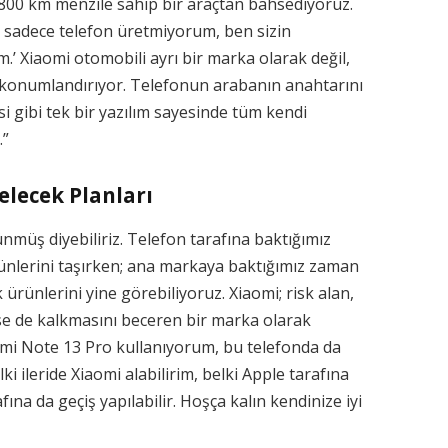
 800 km menzile sahip bir araçtan bahsediyoruz.
 sadece telefon üretmiyorum, ben sizin
m.’ Xiaomi otomobili ayrı bir marka olarak değil,
 konumlandırıyor. Telefonun arabanın anahtarını
 gibi tek bir yazılım sayesinde tüm kendi
.”
elecek Planları
lünmüş diyebiliriz. Telefon tarafına baktığımız
nlerini taşırken; ana markaya baktığımız zaman
ürünlerini yine görebiliyoruz. Xiaomi; risk alan,
se de kalkmasını beceren bir marka olarak
dmi Note 13 Pro kullanıyorum, bu telefonda da
ki ileride Xiaomi alabilirim, belki Apple tarafına
ına da geçiş yapılabilir. Hoşça kalın kendinize iyi