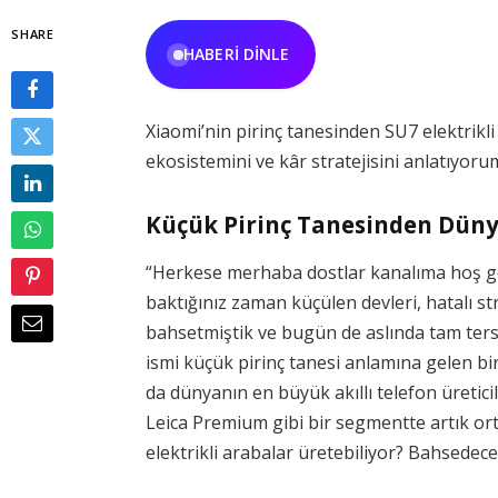
SHARE
HABERI DINLE
Xiaomi’nin pirinç tanesinden SU7 elektr
ekosistemini ve kâr stratejisini anlatıyoru
Küçük Pirinç Tanesinden Dün
“Herkese merhaba dostlar kanalıma hoş gel
baktığınız zaman küçülen devleri, hatalı s
bahsetmiştik ve bugün de aslında tam tersi
ismi küçük pirinç tanesi anlamına gelen bir
da dünyanın en büyük akıllı telefon üretici
Leica Premium gibi bir segmentte artık orta
elektrikli arabalar üretebiliyor? Bahsedec