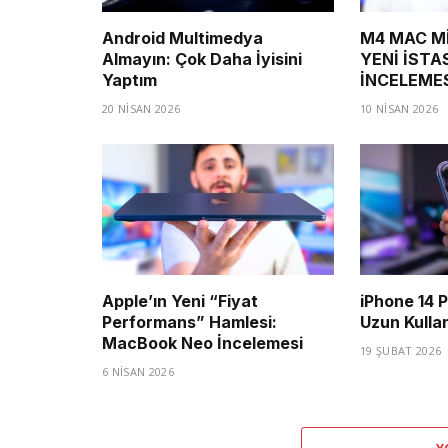
Android Multimedya
M4 MAC Mİ
Almayın: Çok Daha İyisini
YENİ İSTA
Yaptım
İNCELEME
20 NISAN 2026
10 NISAN 2026
Apple’ın Yeni “Fiyat
iPhone 14 
Performans” Hamlesi:
Uzun Kulla
MacBook Neo İncelemesi
19 ŞUBAT 2026
6 NISAN 2026
Y