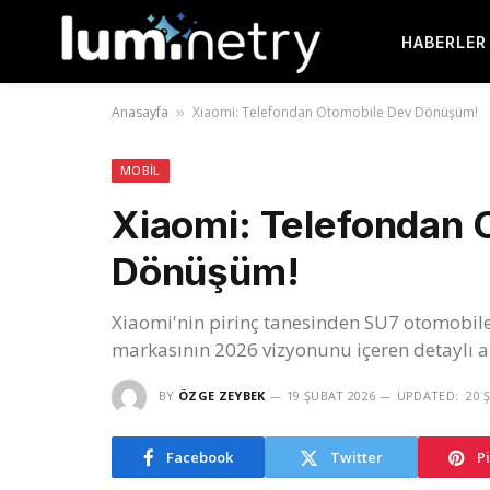
HABERLER
Anasayfa
Xiaomi: Telefondan Otomobile Dev Dönüşüm!
»
MOBIL
Xiaomi: Telefondan 
Dönüşüm!
Xiaomi'nin pirinç tanesinden SU7 otomobil
markasının 2026 vizyonunu içeren detaylı an
BY
ÖZGE ZEYBEK
19 ŞUBAT 2026
UPDATED:
20 
Facebook
Twitter
P