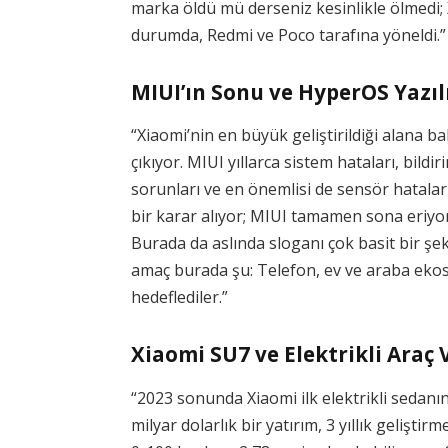
marka öldü mü derseniz kesinlikle ölmedi; X
durumda, Redmi ve Poco tarafına yöneldi.”
MIUI’ın Sonu ve HyperOS Yazı
“Xiaomi’nin en büyük geliştirildiği alana 
çıkıyor. MIUI yıllarca sistem hataları, bil
sorunları ve en önemlisi de sensör hataları
bir karar alıyor; MIUI tamamen sona eriyor
Burada da aslında sloganı çok basit bir şek
amaç burada şu: Telefon, ev ve araba ekos
hedeflediler.”
Xiaomi SU7 ve Elektrikli Araç
“2023 sonunda Xiaomi ilk elektrikli sedanın
milyar dolarlık bir yatırım, 3 yıllık gelişt