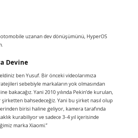
ikli otomobile uzanan dev dönüşümünü, HyperOS
m.
ya Devine
diniz ben Yusuf. Bir önceki videolarımıza
tratejileri sebebiyle markaların yok olmasından
ne bakacağız. Yani 2010 yılında Pekin’de kurulan,
 şirketten bahsedeceğiz. Yani bu şirket nasıl olup
lerinden birisi haline geliyor, kamera tarafında
klık kurabiliyor ve sadece 3-4 yıl içerisinde
eğimiz marka Xiaomi.”