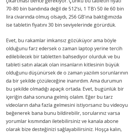
çıkartması bence gerekiyor. Çünkü bu tabletin fiyatı
70-80 bin bandında değil de 512’si, 1 TB’ı 50 ile 60 bin
lira civarında olmuş olsaydı, 256 GB’ına baktığımızda
ise tabletin fiyatını 30 bin seviyelerinde görürdük.
Evet, bu rakamlar imkansız gözüküyor ama böyle
olduğunu farz edersek o zaman laptop yerine tercih
edilebilecek bir tabletten bahsediyor olurduk ve bu
tableti satın alacak olan insanların kitlesinin büyük
olduğunu düşünürsek de o zaman yazılım sorunlarının
da bir şekilde çözüleceğine inanırdım. Ama durumun
bu şekilde olmadığı apaçık ortada. Evet, bugünlük bir
içeriğin daha sonuna gelmiş olalım. Eğer bu tarz
videoların daha fazla gelmesini istiyorsanız bu videoyu
beğenerek bana bunu bildirebilir, sorularınız varsa
yorumlar kısmından iletebilirsiniz ve kanala abone
olarak bize desteğinizi sağlayabilirsiniz. Hoşça kalın,