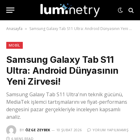
Anasayfa
Samsung Galaxy Tab S11 Ultra: Android Dünyasının Yeni Zirvesi!
»
MOBIL
Samsung Galaxy Tab S11
Ultra: Android Dünyasının
Yeni Zirvesi!
Samsung Galaxy Tab S11 Ultra'nın teknik gücünü,
MediaTek işlemci tartışmalarını ve fiyat-performans
dengesini pazar gerçekleriyle inceleyen kapsamlı
analiz.
BY
ÖZGE ZEYBEK
10 ŞUBAT 2026
YORUM YAPILMAMIŞ
6 MINS READ