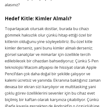
alasınız?
Hedef Kitle: Kimler Almalı?
Toparlayacak olursak dostlar, burada bu cihazı
gömmek haksızlık olur çünkü hitap ettiği özel bir
kitlenin olduğunu yine söyleyebiliriz. Bu özel kitle
kimler derseniz, yani bunu kimler almalı derseniz;
görsel sanatçılar ve mimarlar için özellikle tercih
edilebilecek bir cihazdan bahsediyoruz. Çünkü S-Pen
teknolojisi Wacom altyapısı ile hissiyat olarak Apple
Pencil’dan çok daha doğal bir şekilde çalışıyor ve
kalemi ücretsiz ve yanında. Ekranına baktığınız zaman
devasa bir ekran sizi karşılıyor ve multitasking yani
çoklu görev özelliklerini sevenler için bu cihaz evet
biçilmiş bir kaftan olarak karşınıza çıkabiliyor. Çünkü
iPad’e kıyasla gerçekten de Android’in o özgürlüğüne