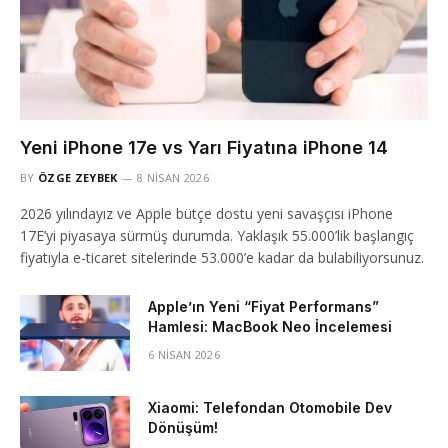
Yeni iPhone 17e vs Yarı Fiyatına iPhone 14
BY
ÖZGE ZEYBEK
8 NISAN 2026
2026 yılındayız ve Apple bütçe dostu yeni savaşçısı iPhone
17E’yi piyasaya sürmüş durumda. Yaklaşık 55.000’lik başlangıç
fiyatıyla e-ticaret sitelerinde 53.000’e kadar da bulabiliyorsunuz.
Apple’ın Yeni “Fiyat Performans”
Hamlesi: MacBook Neo İncelemesi
6 NISAN 2026
Xiaomi: Telefondan Otomobile Dev
Dönüşüm!