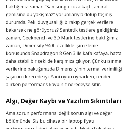
baktığımız zaman “Samsung ucuza kaçtı, amiral
gemisine bu yakışmaz” yorumlarıyla dolup taşmış
durumda. Peki duygusallığı bırakıp gerçek verilere
bakarsak ne görüyoruz? Sentetik testlere geldiğimiz
zaman, Geekbench ve 3D Mark testlerine baktığımız
zaman, Dimensity 9400 özellikle ışın izleme
konusunda Snapdragon 8 Gen 3 ile kafa kafaya, hatta
daha stabil bir şekilde karşımıza çıkıyor. Çünkü ısınma
verilerine baktığımızda Dimensity’nin termal verimliliği
şaşırtıcı derecede iyi. Yani oyun oynarken, render
alırken performans kaybınız neredeyse sıfır.
Algı, Değer Kaybı ve Yazılım Sıkıntıları
Ama sorun performansı değil; sorun algı ve değer
bölümünde. Siz bu cihaza bir laptop fiyatı
veriyorsunuz. İkinci el piyasasında MediaTek algısı