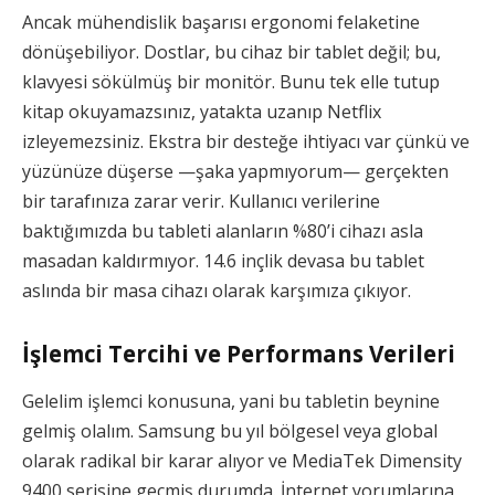
Ancak mühendislik başarısı ergonomi felaketine
dönüşebiliyor. Dostlar, bu cihaz bir tablet değil; bu,
klavyesi sökülmüş bir monitör. Bunu tek elle tutup
kitap okuyamazsınız, yatakta uzanıp Netflix
izleyemezsiniz. Ekstra bir desteğe ihtiyacı var çünkü ve
yüzünüze düşerse —şaka yapmıyorum— gerçekten
bir tarafınıza zarar verir. Kullanıcı verilerine
baktığımızda bu tableti alanların %80’i cihazı asla
masadan kaldırmıyor. 14.6 inçlik devasa bu tablet
aslında bir masa cihazı olarak karşımıza çıkıyor.
İşlemci Tercihi ve Performans Verileri
Gelelim işlemci konusuna, yani bu tabletin beynine
gelmiş olalım. Samsung bu yıl bölgesel veya global
olarak radikal bir karar alıyor ve MediaTek Dimensity
9400 serisine geçmiş durumda. İnternet yorumlarına