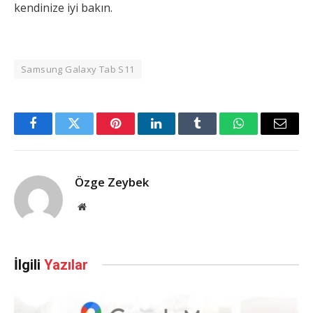
kendinize iyi bakın.
Samsung Galaxy Tab S11
Facebook
Twitter
Pinterest
LinkedIn
Tumblr
WhatsApp
Email
Özge Zeybek
Web
Sitesi
İlgili
Yazılar