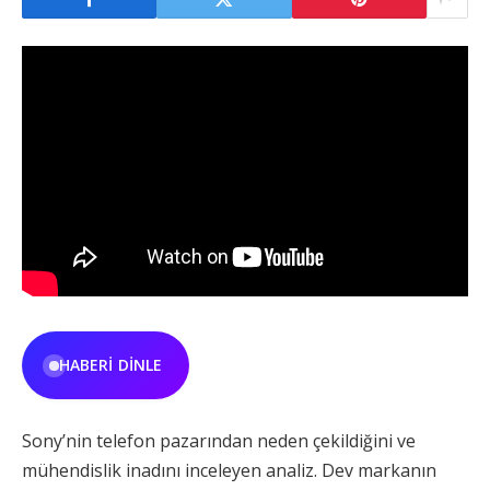
HABERI DINLE
Sony’nin telefon pazarından neden çekildiğini ve
mühendislik inadını inceleyen analiz. Dev markanın