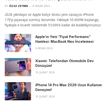
BY
ÖZGE ZEYBEK
8 NISAN 2026
2026 yılındayız ve Apple bütçe dostu yeni savaşçısı iPhone
17E’yi piyasaya sürmüş durumda. Yaklaşık 55.000’lik başlangıç
fiyatıyla e-ticaret sitelerinde 53.000’e kadar da bulabiliyorsunuz.
Apple’ın Yeni “Fiyat Performans”
Hamlesi: MacBook Neo İncelemesi
6 NISAN 2026
Xiaomi: Telefondan Otomobile Dev
Dönüşüm!
19 ŞUBAT 2026
iPhone 14 Pro Max 2026 Uzun Kullanım
Deneyimi!
19 ŞUBAT 2026