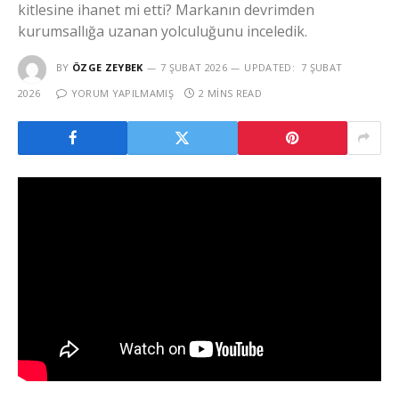
kitlesine ihanet mi etti? Markanın devrimden
kurumsallığa uzanan yolculuğunu inceledik.
BY
ÖZGE ZEYBEK
7 ŞUBAT 2026
UPDATED:
7 ŞUBAT
2026
YORUM YAPILMAMIŞ
2 MINS READ