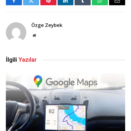
Facebook
Twitter
Pinterest
LinkedIn
Tumblr
WhatsApp
Email
Özge Zeybek
Web
Sitesi
İlgili
Yazılar