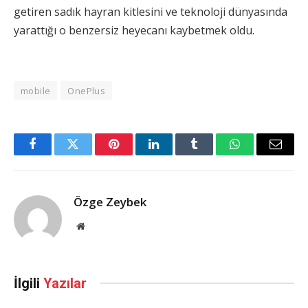
getiren sadık hayran kitlesini ve teknoloji dünyasında
yarattığı o benzersiz heyecanı kaybetmek oldu.
mobile
OnePlus
Facebook
Twitter
Pinterest
LinkedIn
Tumblr
WhatsApp
Email
Özge Zeybek
Web
Sitesi
İlgili
Yazılar