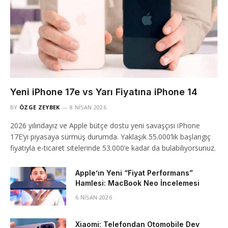
Yeni iPhone 17e vs Yarı Fiyatına iPhone 14
BY
ÖZGE ZEYBEK
8 NISAN 2026
2026 yılındayız ve Apple bütçe dostu yeni savaşçısı iPhone
17E’yi piyasaya sürmüş durumda. Yaklaşık 55.000’lik başlangıç
fiyatıyla e-ticaret sitelerinde 53.000’e kadar da bulabiliyorsunuz.
Apple’ın Yeni “Fiyat Performans”
Hamlesi: MacBook Neo İncelemesi
6 NISAN 2026
Xiaomi: Telefondan Otomobile Dev