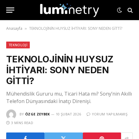
Anasayfa
TEKNOLOJİNİN HUYSUZ İHTİYARI: SONY NEDEN GİTTİ?
»
TEKNOLOJI
TEKNOLOJİNİN HUYSUZ
İHTİYARI: SONY NEDEN
GİTTİ?
Mühendislik Gururu mu, Ticari Hata mı? Sony’nin Akıllı
Telefon Dünyasındaki İnatçı Direnişi.
BY
ÖZGE ZEYBEK
10 ŞUBAT 2026
YORUM YAPILMAMIŞ
3 MINS READ