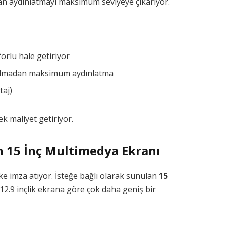
n aydınlatmayı maksimum seviyeye çıkarıyor.
orlu hale getiriyor
 almadan maksimum aydınlatma
taj)
ek maliyet getiriyor.
n 15 İnç Multimedya Ekranı
ke imza atıyor. İsteğe bağlı olarak sunulan
15
 12.9 inçlik ekrana göre çok daha geniş bir