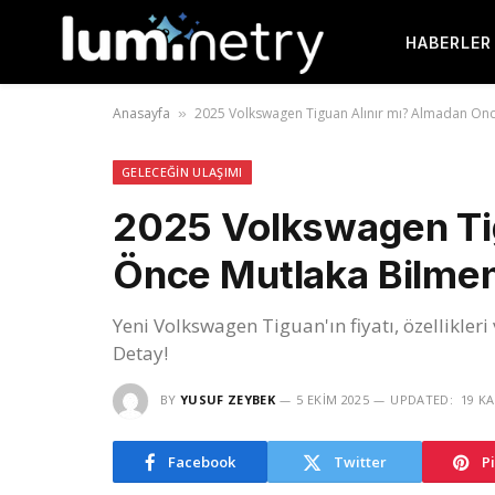
HABERLER
Anasayfa
2025 Volkswagen Tiguan Alınır mı? Almadan Önc
»
GELECEĞIN ULAŞIMI
2025 Volkswagen Tig
Önce Mutlaka Bilmen
Yeni Volkswagen Tiguan'ın fiyatı, özellikle
Detay!
BY
YUSUF ZEYBEK
5 EKIM 2025
UPDATED:
19 KA
Facebook
Twitter
P