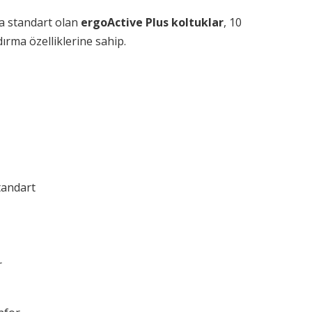
a standart olan
ergoActive Plus koltuklar
, 10
ırma özelliklerine sahip.
tandart
r