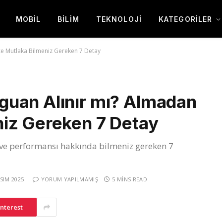
MOBIL
BILIM
TEKNOLOJI
KATEGORILER
e Mutlaka Bilmeniz Gereken 7 Detay
uan Alınır mı? Almadan
iz Gereken 7 Detay
ri ve performansı hakkında bilmeniz gereken 7
SIM 2025
YORUM YAPILMAMIŞ
5 MINS READ
interest