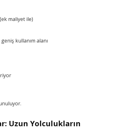
(ek maliyet ile)
 geniş kullanım alanı
riyor
unuluyor.
ar: Uzun Yolculukların