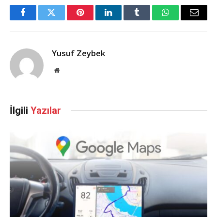
Facebook
Twitter
Pinterest
LinkedIn
Tumblr
WhatsApp
Email
Yusuf Zeybek
Web
Sitesi
İlgili
Yazılar