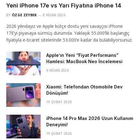
Yeni iPhone 17e vs Yarı Fiyatına iPhone 14
BY
ÖZGE ZEYBEK
8 NISAN 2026
2026 yılındayız ve Apple bütçe dostu yeni savaşçısı iPhone
17E’yi piyasaya sürmüş durumda. Yaklaşık 55.000’lik başlangıç
fiyatıyla e-ticaret sitelerinde 53.000’e kadar da bulabiliyorsunuz.
Apple’ın Yeni “Fiyat Performans”
Hamlesi: MacBook Neo İncelemesi
6 NISAN 2026
Xiaomi: Telefondan Otomobile Dev
Dönüşüm!
19 ŞUBAT 2026
iPhone 14 Pro Max 2026 Uzun Kullanım
Deneyimi!
19 ŞUBAT 2026