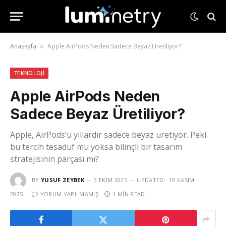
Anasayfa
Apple AirPods Neden Sadece Beyaz Üretiliyor?
»
TEKNOLOJI
Apple AirPods Neden
Sadece Beyaz Üretiliyor?
Apple, AirPods’u yıllardır sadece beyaz üretiyor. Peki
bu tercih tesadüf mü yoksa bilinçli bir tasarım
stratejisinin parçası mı?
BY
YUSUF ZEYBEK
3 EKIM 2025
UPDATED:
19 KASIM
2025
YORUM YAPILMAMIŞ
1 MIN READ