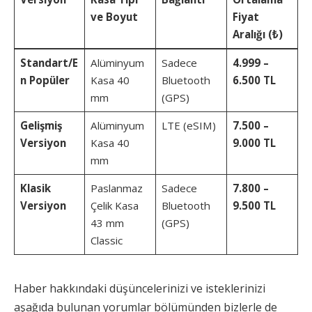
ve Boyut
Fiyat
Aralığı (₺)
Standart/E
Alüminyum
Sadece
4.999 –
n Popüler
Kasa 40
Bluetooth
6.500 TL
mm
(GPS)
Gelişmiş
Alüminyum
LTE (eSIM)
7.500 –
Versiyon
Kasa 40
9.000 TL
mm
Klasik
Paslanmaz
Sadece
7.800 –
Versiyon
Çelik Kasa
Bluetooth
9.500 TL
43 mm
(GPS)
Classic
Haber hakkındaki düşüncelerinizi ve isteklerinizi
aşağıda bulunan yorumlar bölümünden bizlerle de