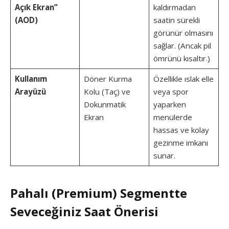
Açık Ekran”
kaldırmadan
(AOD)
saatin sürekli
görünür olmasını
sağlar. (Ancak pil
ömrünü kısaltır.)
Kullanım
Döner Kurma
Özellikle ıslak elle
Arayüzü
Kolu (Taç) ve
veya spor
Dokunmatik
yaparken
Ekran
menülerde
hassas ve kolay
gezinme imkanı
sunar.
Pahalı (Premium) Segmentte
Seveceğiniz Saat Önerisi