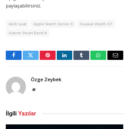
paylaşabilirsiniz.
Akıllı saat
Apple Watch Series 9
Huawei Watch GT
Xiaomi Smart Band 8
Facebook
Twitter
Pinterest
LinkedIn
Tumblr
WhatsApp
Email
Özge Zeybek
Web
Sitesi
İlgili
Yazılar