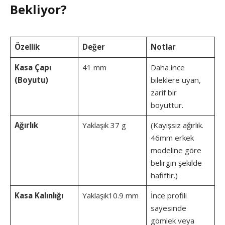
Bekliyor?
Özellik
Değer
Notlar
Kasa Çapı
41 mm
Daha ince
(Boyutu)
bileklere uyan,
zarif bir
boyuttur.
Ağırlık
Yaklaşık 37 g
(Kayışsız ağırlık.
46mm erkek
modeline göre
belirgin şekilde
hafiftir.)
Kasa Kalınlığı
Yaklaşık10.9 mm
İnce profili
sayesinde
gömlek veya