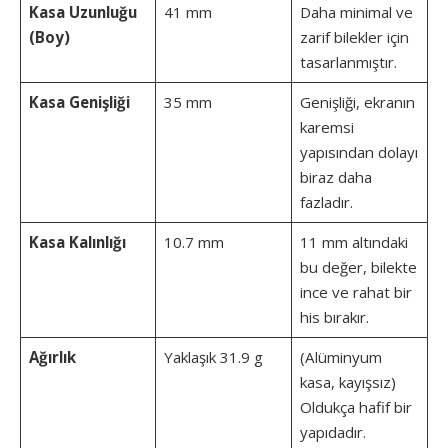
Kasa Uzunluğu
41 mm
Daha minimal ve
(Boy)
zarif bilekler için
tasarlanmıştır.
Kasa Genişliği
35 mm
Genişliği, ekranın
karemsi
yapısından dolayı
biraz daha
fazladır.
Kasa Kalınlığı
10.7 mm
11 mm altındaki
bu değer, bilekte
ince ve rahat bir
his bırakır.
Ağırlık
Yaklaşık 31.9 g
(Alüminyum
kasa, kayışsız)
Oldukça hafif bir
yapıdadır.