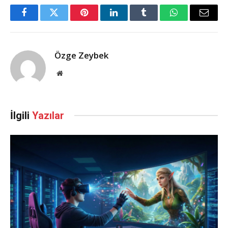
Facebook
Twitter
Pinterest
LinkedIn
Tumblr
WhatsApp
Email
Özge Zeybek
Web
Sitesi
İlgili
Yazılar