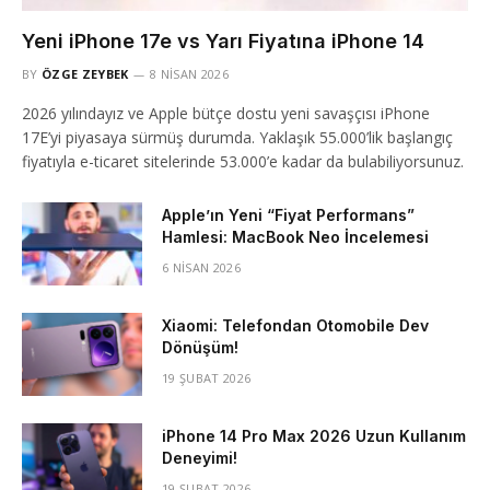
Yeni iPhone 17e vs Yarı Fiyatına iPhone 14
BY
ÖZGE ZEYBEK
8 NISAN 2026
2026 yılındayız ve Apple bütçe dostu yeni savaşçısı iPhone
17E’yi piyasaya sürmüş durumda. Yaklaşık 55.000’lik başlangıç
fiyatıyla e-ticaret sitelerinde 53.000’e kadar da bulabiliyorsunuz.
Apple’ın Yeni “Fiyat Performans”
Hamlesi: MacBook Neo İncelemesi
6 NISAN 2026
Xiaomi: Telefondan Otomobile Dev
Dönüşüm!
19 ŞUBAT 2026
iPhone 14 Pro Max 2026 Uzun Kullanım
Deneyimi!
19 ŞUBAT 2026