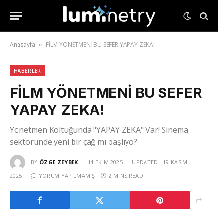
Anasayfa
FİLM YÖNETMENİ BU SEFER YAPAY ZEKA!
»
HABERLER
FİLM YÖNETMENİ BU SEFER
YAPAY ZEKA!
Yönetmen Koltuğunda "YAPAY ZEKA" Var! Sinema
sektöründe yeni bir çağ mı başlıyo?
BY
ÖZGE ZEYBEK
14 EKIM 2025
UPDATED:
19 KASIM
2025
YORUM YAPILMAMIŞ
2 MINS READ