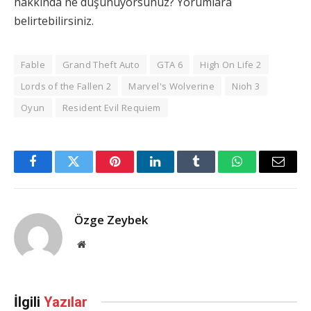
hakkında ne düşünüyorsunuz? Yorumlara
belirtebilirsiniz.
Fable
Grand Theft Auto
GTA 6
High On Life 2
Lords of the Fallen 2
Marvel's Wolverine
Nioh 3
Oyun
Resident Evil Requiem
Facebook
Twitter
Pinterest
LinkedIn
Tumblr
WhatsApp
Email
Özge Zeybek
Web
Sitesi
İlgili
Yazılar