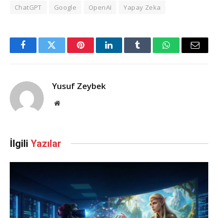
ChatGPT
Google
OpenAI
Yapay Zeka
Facebook
Twitter
Pinterest
LinkedIn
Tumblr
WhatsApp
Email
Yusuf Zeybek
Web
Sitesi
İlgili
Yazılar