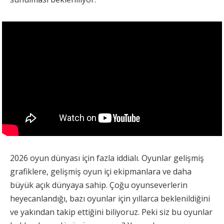
2026 oyun dünyası için fazla iddialı. Oyunlar gelişmiş
grafiklere, gelişmiş oyun içi ekipmanlara ve daha
büyük açık dünyaya sahip. Çoğu oyunseverlerin
heyecanlandığı, bazı oyunlar için yıllarca beklenildiğini
ve yakından takip ettiğini biliyoruz. Peki siz bu oyunlar