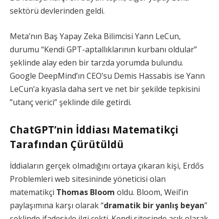
sektörü devlerinden geldi.
Meta’nın Baş Yapay Zeka Bilimcisi Yann LeCun,
durumu “Kendi GPT-aptallıklarının kurbanı oldular”
şeklinde alay eden bir tarzda yorumda bulundu.
Google DeepMind’ın CEO’su Demis Hassabis ise Yann
LeCun’a kıyasla daha sert ve net bir şekilde tepkisini
”utanç verici” şeklinde dile getirdi.
ChatGPT’nin İddiası Matematikçi
Tarafından Çürütüldü
İddiaların gerçek olmadığını ortaya çıkaran kişi, Erdős
Problemleri web sitesininde yöneticisi olan
matematikçi
Thomas Bloom
oldu. Bloom, Weil’in
paylaşımına karşı olarak “
dramatik bir yanlış beyan
”
şeklinde ifadesiyle ilgi çekti. Kendi sitesinde açık olarak