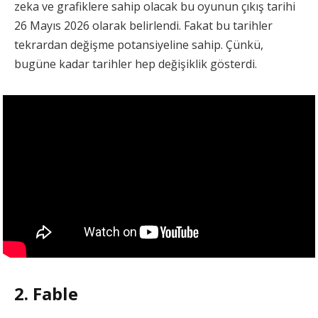
zeka ve grafiklere sahip olacak bu oyunun çıkış tarihi
26 Mayıs 2026 olarak belirlendi. Fakat bu tarihler
tekrardan değişme potansiyeline sahip. Çünkü,
bugüne kadar tarihler hep değişiklik gösterdi.
2. Fable