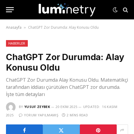
Anasayfa
ChatGPT Zor Durumda: Alay Konusu Oldu
»
HABERLER
ChatGPT Zor Durumda: Alay
Konusu Oldu
ChatGPT Zor Durumda Alay Konusu Oldu. Matematikçi
tarafından iddiası çürütülen ChatGPT zor durumda.
İşte tüm detayları
BY
YUSUF ZEYBEK
20 EKIM 2025
UPDATED:
16 KASIM
2025
YORUM YAPILMAMIŞ
2 MINS READ