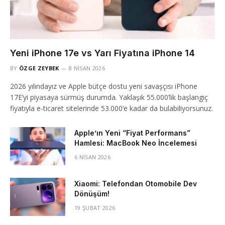
Yeni iPhone 17e vs Yarı Fiyatına iPhone 14
BY
ÖZGE ZEYBEK
8 NISAN 2026
2026 yılındayız ve Apple bütçe dostu yeni savaşçısı iPhone
17E’yi piyasaya sürmüş durumda. Yaklaşık 55.000’lik başlangıç
fiyatıyla e-ticaret sitelerinde 53.000’e kadar da bulabiliyorsunuz.
Apple’ın Yeni “Fiyat Performans”
Hamlesi: MacBook Neo İncelemesi
6 NISAN 2026
Xiaomi: Telefondan Otomobile Dev
Dönüşüm!
19 ŞUBAT 2026