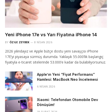
Yeni iPhone 17e vs Yarı Fiyatına iPhone 14
BY
ÖZGE ZEYBEK
8 NISAN 2026
2026 yılındayız ve Apple bütçe dostu yeni savaşçısı iPhone
17E’yi piyasaya sürmüş durumda. Yaklaşık 55.000’lik başlangıç
fiyatıyla e-ticaret sitelerinde 53.000’e kadar da bulabiliyorsunuz.
Apple’ın Yeni “Fiyat Performans”
Hamlesi: MacBook Neo İncelemesi
6 NISAN 2026
Xiaomi: Telefondan Otomobile Dev
Dönüşüm!
19 ŞUBAT 2026